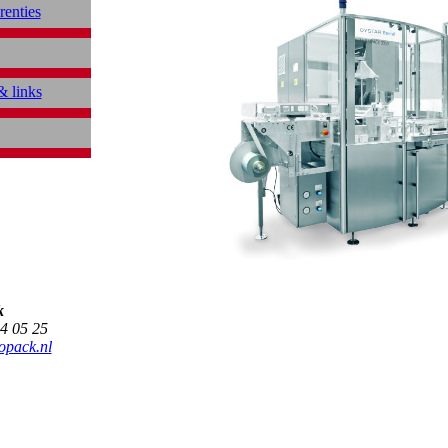
renties
 links
k
4 05 25
opack.nl