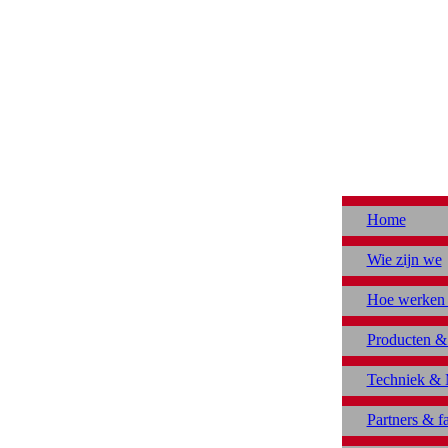
Home
Wie zijn we
Hoe werken
Producten &
Techniek & 
Partners & f